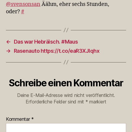
Stunden,
@svensonsan
Äähm, eher sechs Stunden,
oder?
oder?
#
←
Das war Hebräisch. #Maus
→
Rasenauto https://t.co/eaR3XJlqhx
Schreibe einen Kommentar
Deine E-Mail-Adresse wird nicht veröffentlicht.
Erforderliche Felder sind mit
*
markiert
Kommentar
*