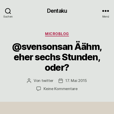
Dentaku
Suchen
Menü
Kategorien
MICROBLOG
@svensonsan Äähm,
eher sechs Stunden,
oder?
Von
twitter
17. Mai 2015
Beitragsautor
Veröffentlichungsdatum
zu
Keine Kommentare
@svensonsan
Äähm,
eher
sechs