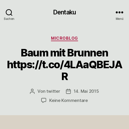
Dentaku
Suchen
Menü
Kategorien
MICROBLOG
Baum mit Brunnen
https://t.co/4LAaQBEJA
R
Von
twitter
14. Mai 2015
Beitragsautor
Veröffentlichungsdatum
zu
Keine Kommentare
Baum
mit
Brunnen
https://t.co/4LAaQ