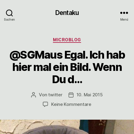
Dentaku
Suchen
Menü
Kategorien
MICROBLOG
@SGMaus Egal. Ich hab
hier mal ein Bild. Wenn
Du d…
Von
twitter
10. Mai 2015
Beitragsautor
Veröffentlichungsdatum
zu
Keine Kommentare
@SGMaus
Egal.
Ich
hab