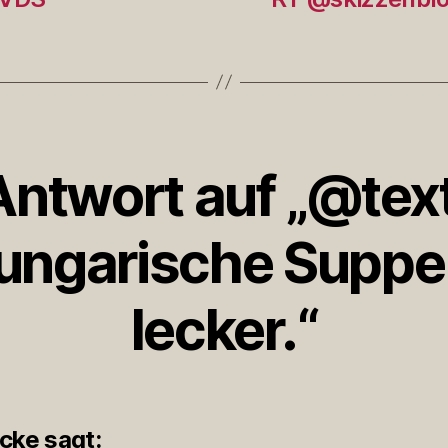
Antwort auf „@tex
 ungarische Suppe
lecker.“
icke
sagt: