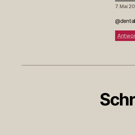
7. Mai 2
@dentak
Antwor
Schr