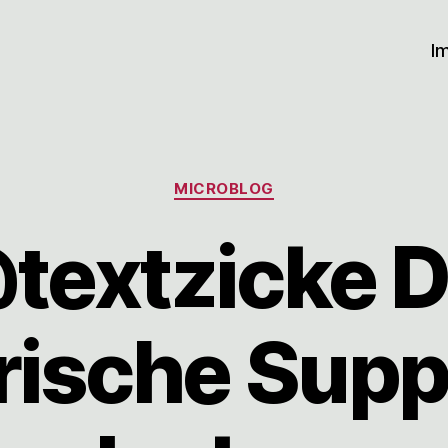
I
Kategorien
MICROBLOG
textzicke D
rische Supp