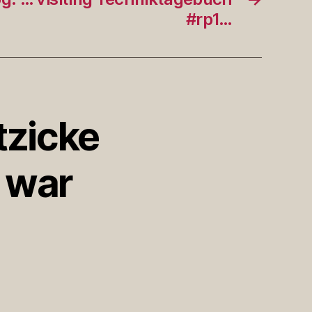
#rp1…
tzicke
 war