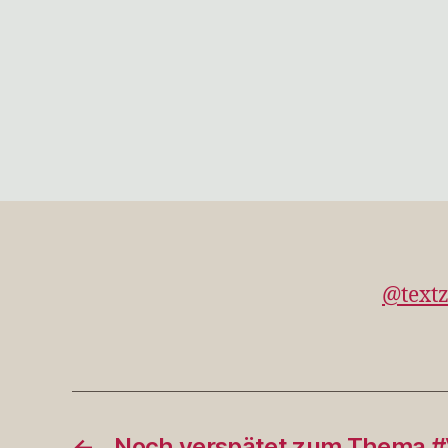
@textz
←
Noch verspätet zum Thema 