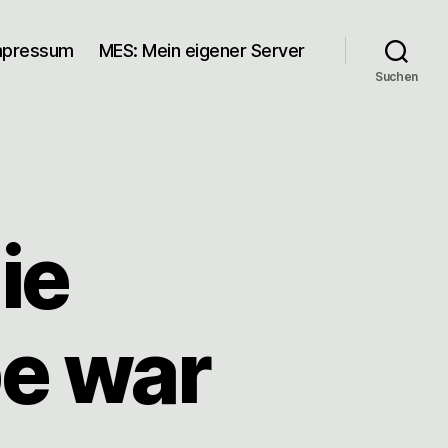
mpressum
MES: Mein eigener Server
Suchen
ie
e war