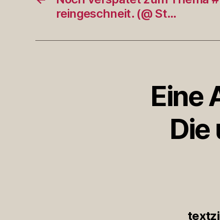
reingeschneit. (@ St…
Eine 
Die
textz