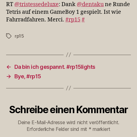
ne
RT
@tristessedeluxe
: Dank
@dentaku
ne Runde
Runde
Tetris auf einem GameBoy 1 gespielt. Ist wie
Tetris…
Fahrradfahren. Merci.
#rp15
#
rp15
Schlagwörter
←
Da bin ich gespannt. #rp15lights
→
Bye, #rp15
Schreibe einen Kommentar
Deine E-Mail-Adresse wird nicht veröffentlicht.
Erforderliche Felder sind mit
*
markiert