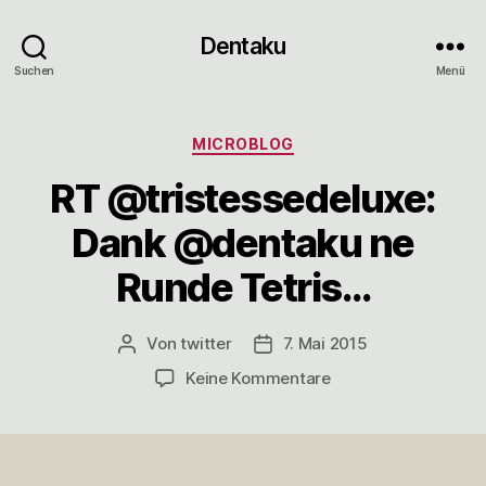
Dentaku
Suchen
Menü
Kategorien
MICROBLOG
RT @tristessedeluxe:
Dank @dentaku ne
Runde Tetris…
Von
twitter
7. Mai 2015
Beitragsautor
Veröffentlichungsdatum
zu
Keine Kommentare
RT
@tristessedeluxe:
Dank
@dentaku