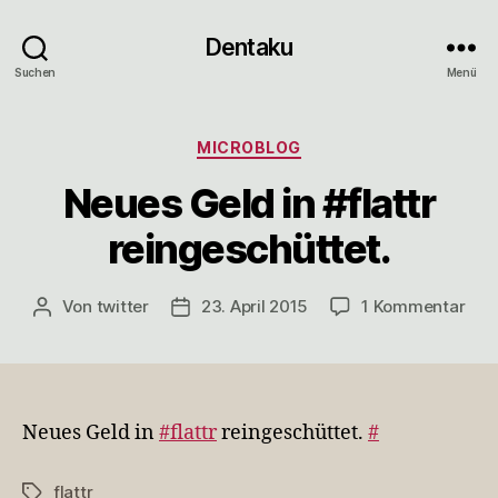
Dentaku
Suchen
Menü
Kategorien
MICROBLOG
Neues Geld in #flattr
reingeschüttet.
zu
Von
twitter
23. April 2015
1 Kommentar
Beitragsautor
Veröffentlichungsdatum
Neu
Gel
in
#fla
rein
Neues Geld in
#flattr
reingeschüttet.
#
flattr
Schlagwörter