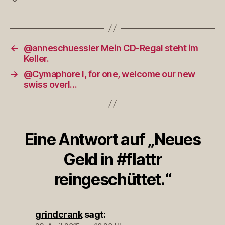
←
@anneschuessler Mein CD-Regal steht im
Keller.
→
@Cymaphore I, for one, welcome our new
swiss overl…
Eine Antwort auf „Neues
Geld in #flattr
reingeschüttet.“
grindcrank
sagt: