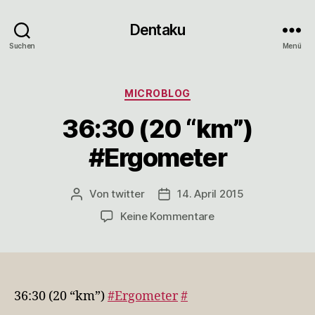
Dentaku
Suchen
Menü
Kategorien
MICROBLOG
36:30 (20 “km”)
#Ergometer
Von
twitter
14. April 2015
Beitragsautor
Veröffentlichungsdatum
zu
Keine Kommentare
36:30
(20
“km”)
#Ergometer
36:30 (20 “km”)
#Ergometer
#