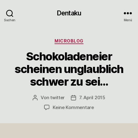
Dentaku
Suchen
Menü
Kategorien
MICROBLOG
Schokoladeneier
scheinen unglaublich
schwer zu sei…
Von
twitter
7. April 2015
Beitragsautor
Veröffentlichungsdatum
zu
Keine Kommentare
Schokoladeneier
scheinen
unglaublich
schwer