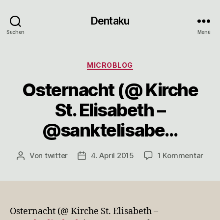
Dentaku
Suchen
Menü
Kategorien
MICROBLOG
Osternacht (@ Kirche
St. Elisabeth –
@sanktelisabe…
zu
Von
twitter
4. April 2015
1 Kommentar
Beitragsautor
Veröffentlichungsdatum
Oste
(@
Kirc
St.
Elis
Osternacht (@ Kirche St. Elisabeth –
–