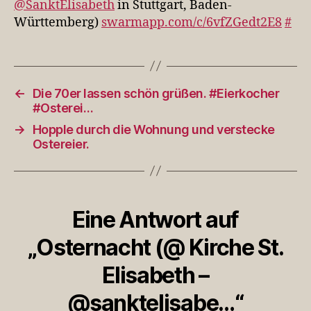
@SanktElisabeth
in Stuttgart, Baden-
@san
Württemberg)
swarmapp.com/c/6vfZGedt2E8
#
←
Die 70er lassen schön grüßen. #Eierkocher
#Osterei…
→
Hopple durch die Wohnung und verstecke
Ostereier.
Eine Antwort auf
„Osternacht (@ Kirche St.
Elisabeth –
@sanktelisabe…“