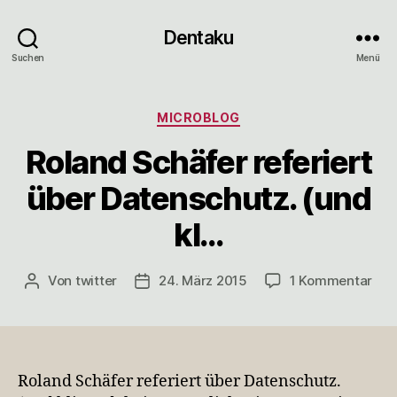
Dentaku
Suchen
Menü
Kategorien
MICROBLOG
Roland Schäfer referiert
über Datenschutz. (und
kl…
zu
Von
twitter
24. März 2015
1 Kommentar
Beitragsautor
Veröffentlichungsdatum
Rol
Sch
refe
übe
Dat
Roland Schäfer referiert über Datenschutz.
(un