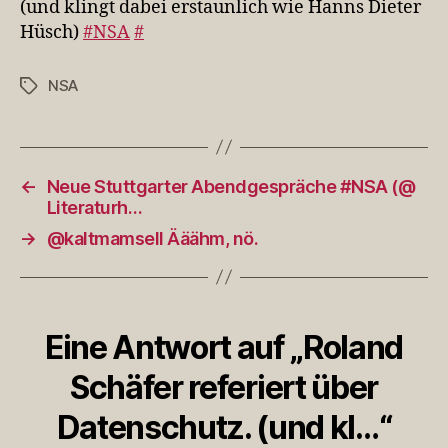
(und klingt dabei erstaunlich wie Hanns Dieter
kl…
Hüsch)
#NSA
#
NSA
Schlagwörter
←
Neue Stuttgarter Abendgespräche #NSA (@
Literaturh…
→
@kaltmamsell Ääähm, nö.
Eine Antwort auf „Roland
Schäfer referiert über
Datenschutz. (und kl…“