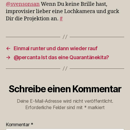
Brille
@svensonsan
Wenn Du keine Brille hast,
hast,
improvisier lieber eine Lochkamera und guck
improvisier…
Dir die Projektion an.
#
←
Einmal runter und dann wieder rauf
→
@percanta Ist das eine Quarantänekita?
Schreibe einen Kommentar
Deine E-Mail-Adresse wird nicht veröffentlicht.
Erforderliche Felder sind mit
*
markiert
Kommentar
*