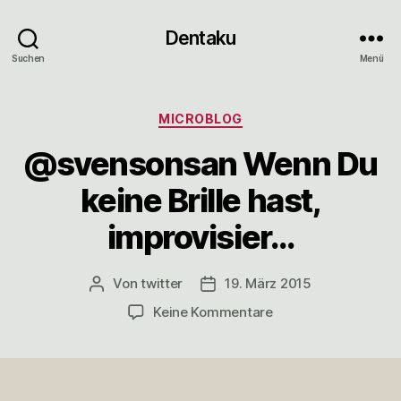
Dentaku
Suchen
Menü
Kategorien
MICROBLOG
@svensonsan Wenn Du
keine Brille hast,
improvisier…
Von
twitter
19. März 2015
Beitragsautor
Veröffentlichungsdatum
zu
Keine Kommentare
@svensonsan
Wenn
Du
keine