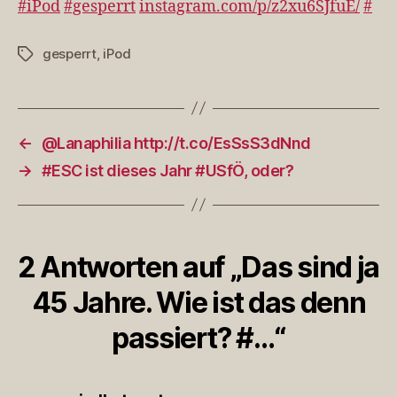
#iPod
#gesperrt
instagram.com/p/z2xu6SJfuE/
#
ist
das
gesperrt
,
iPod
Schlagwörter
den
pas
#…
←
@Lanaphilia http://t.co/EsSsS3dNnd
→
#ESC ist dieses Jahr #USfÖ, oder?
2 Antworten auf „Das sind ja
45 Jahre. Wie ist das denn
passiert? #…“