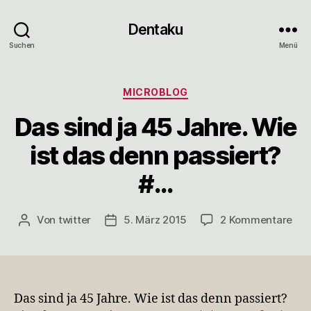
Dentaku
Suchen
Menü
Kategorien
MICROBLOG
Das sind ja 45 Jahre. Wie
ist das denn passiert?
#…
zu
Von
twitter
5. März 2015
2 Kommentare
Beitragsautor
Veröffentlichungsdatum
Das
sin
ja
45
Jah
Das sind ja 45 Jahre. Wie ist das denn passiert?
Wie