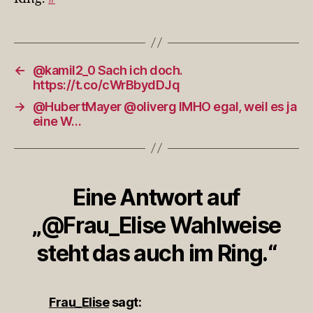
Ring.
←
@kamil2_0 Sach ich doch.
https://t.co/cWrBbydDJq
→
@HubertMayer @oliverg IMHO egal, weil es ja
eine W…
Eine Antwort auf
„@Frau_Elise Wahlweise
steht das auch im Ring.“
Frau_Elise
sagt: