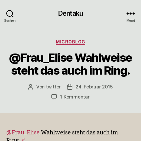
Dentaku
Suchen
Menü
Kategorien
MICROBLOG
@Frau_Elise Wahlweise
steht das auch im Ring.
Von
twitter
24. Februar 2015
Beitragsautor
Veröffentlichungsdatum
zu
1 Kommentar
@Frau_Elise
Wahlweise
steht
das
auch
@Frau_Elise
Wahlweise steht das auch im
im
Ring.
#