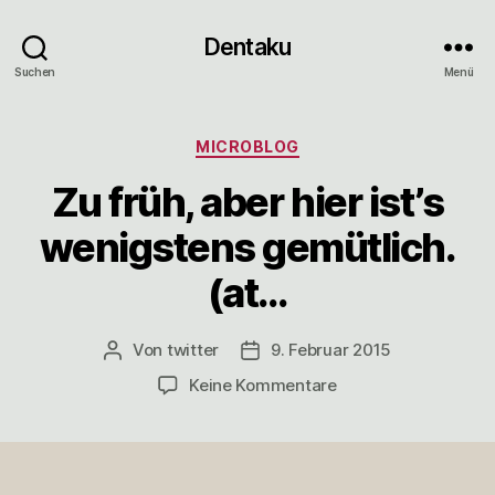
Dentaku
Suchen
Menü
Kategorien
MICROBLOG
Zu früh, aber hier ist’s
wenigstens gemütlich.
(at…
Von
twitter
9. Februar 2015
Beitragsautor
Veröffentlichungsdatum
zu
Keine Kommentare
Zu
früh,
aber
hier