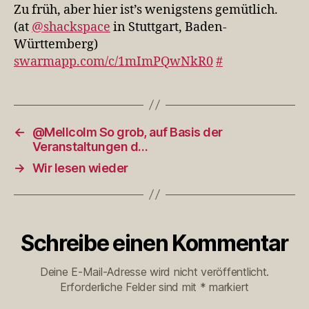
ist’s
Zu früh, aber hier ist’s wenigstens gemütlich.
wenigstens
(at
@shackspace
in Stuttgart, Baden-
gemütlich.
Württemberg)
(at…
swarmapp.com/c/1mImPQwNkR0
#
←
@Mellcolm So grob, auf Basis der
Veranstaltungen d…
→
Wir lesen wieder
Schreibe einen Kommentar
Deine E-Mail-Adresse wird nicht veröffentlicht.
Erforderliche Felder sind mit
*
markiert