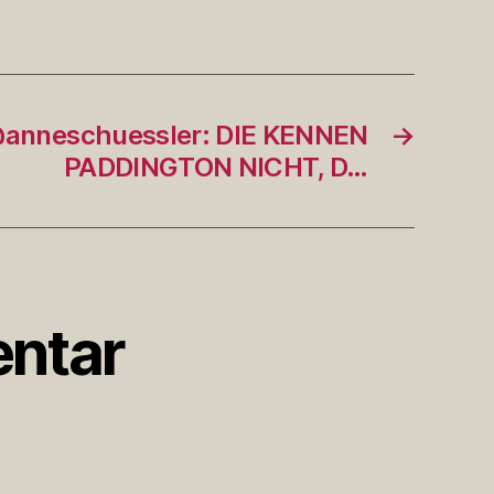
anneschuessler: DIE KENNEN
→
PADDINGTON NICHT, D…
ntar