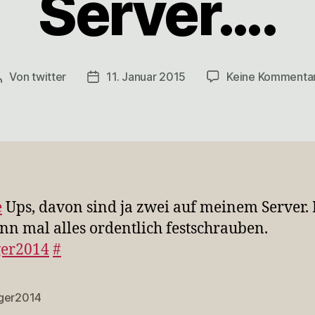
Server….
Von
twitter
11. Januar 2015
Keine Kommenta
Beitragsautor
Veröffentlichungsdatum
e
Ups, davon sind ja zwei auf meinem Server. 
nn mal alles ordentlich festschrauben.
ger2014
#
ger2014
rter