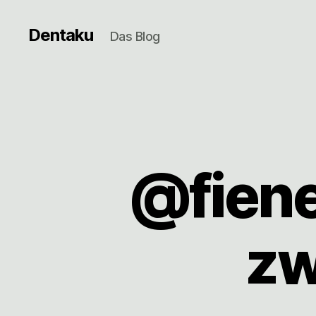
Dentaku
Das Blog
@fiene
zw