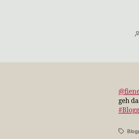
@fien
geh da
#Blog
Blog
Schlagwö