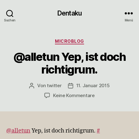
Dentaku
Suchen
Menü
Kategorien
MICROBLOG
@alletun Yep, ist doch
richtigrum.
Von
twitter
11. Januar 2015
Beitragsautor
Veröffentlichungsdatum
zu
Keine Kommentare
@alletun
Yep,
ist
doch
richtigrum.
@alletun
Yep, ist doch richtigrum.
#