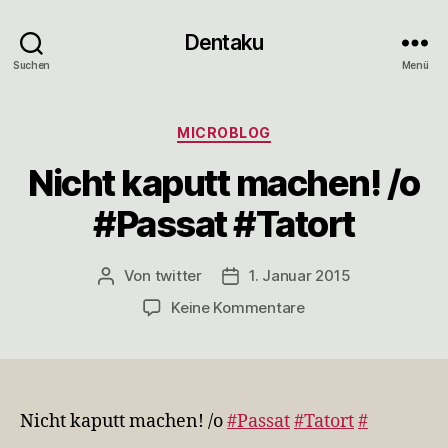
Dentaku
Suchen
Menü
Kategorien
MICROBLOG
Nicht kaputt machen! /o
#Passat #Tatort
Von
twitter
1. Januar 2015
Beitragsautor
Veröffentlichungsdatum
zu
Keine Kommentare
Nicht
kaputt
machen!
/o
#Passat
Nicht kaputt machen! /o
#Passat
#Tatort
#
#Tatort