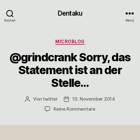
Dentaku
Suchen
Menü
Kategorien
MICROBLOG
@grindcrank Sorry, das
Statement ist an der
Stelle…
Von
twitter
10. November 2014
Beitragsautor
Veröffentlichungsdatum
zu
Keine Kommentare
@grindcrank
Sorry,
das
Statement