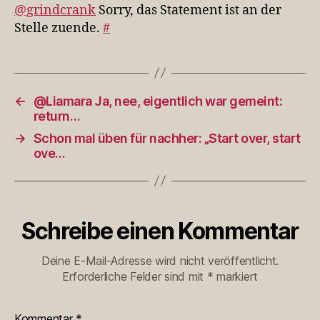
ist
@grindcrank
Sorry, das Statement ist an der
an
Stelle zuende.
#
der
Stelle…
←
@Liamara Ja, nee, eigentlich war gemeint:
return…
→
Schon mal üben für nachher: „Start over, start
ove…
Schreibe einen Kommentar
Deine E-Mail-Adresse wird nicht veröffentlicht.
Erforderliche Felder sind mit
*
markiert
Kommentar
*