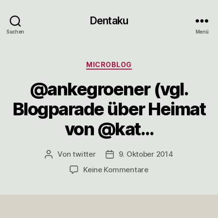
Dentaku
Suchen
Menü
Kategorien
MICROBLOG
@ankegroener (vgl.
Blogparade über Heimat
von @kat…
Von
twitter
9. Oktober 2014
Beitragsautor
Veröffentlichungsdatum
zu
Keine Kommentare
@ankegroener
(vgl.
Blogparade
über