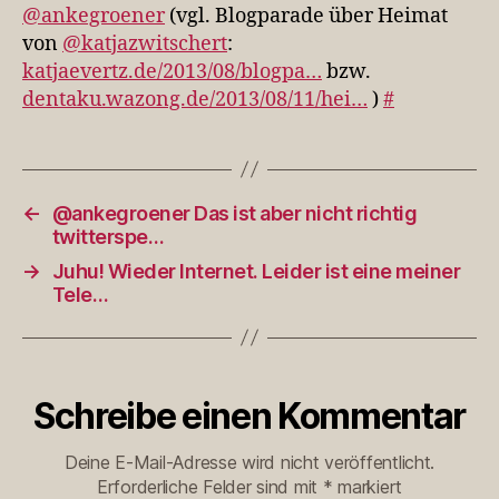
Heimat
@ankegroener
(vgl. Blogparade über Heimat
von
von
@katjazwitschert
:
@kat…
katjaevertz.de/2013/08/blogpa…
bzw.
dentaku.wazong.de/2013/08/11/hei…
)
#
←
@ankegroener Das ist aber nicht richtig
twitterspe…
→
Juhu! Wieder Internet. Leider ist eine meiner
Tele…
Schreibe einen Kommentar
Deine E-Mail-Adresse wird nicht veröffentlicht.
Erforderliche Felder sind mit
*
markiert