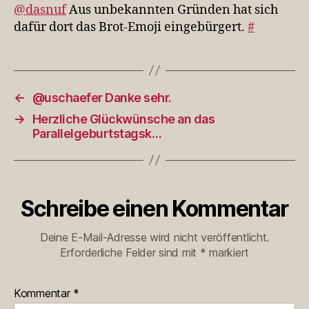
hat
@dasnuf
Aus unbekannten Gründen hat sich
sich
dafür dort das Brot-Emoji eingebürgert.
#
dafür
dor…
←
@uschaefer Danke sehr.
→
Herzliche Glückwünsche an das
Parallelgeburtstagsk…
Schreibe einen Kommentar
Deine E-Mail-Adresse wird nicht veröffentlicht.
Erforderliche Felder sind mit
*
markiert
Kommentar
*