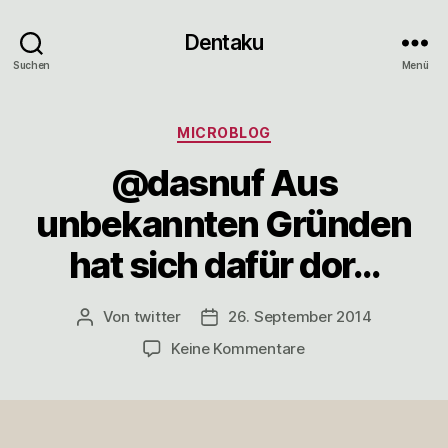
Dentaku
Suchen
Menü
Kategorien
MICROBLOG
@dasnuf Aus
unbekannten Gründen
hat sich dafür dor…
Von
twitter
26. September 2014
Beitragsautor
Veröffentlichungsdatum
zu
Keine Kommentare
@dasnuf
Aus
unbekannten
Gründen