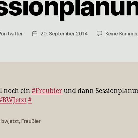
ssionplanu
Von
twitter
20. September 2014
Keine Kommen
tragsautor
Veröffentlichungsdatum
l noch ein
#Freubier
und dann Sessionplanu
#BWJetzt
#
,
bwjetzt
,
FreuBier
rter