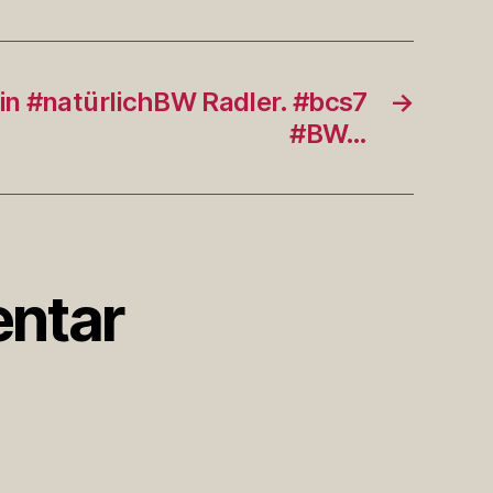
ein #natürlichBW Radler. #bcs7
→
#BW…
ntar