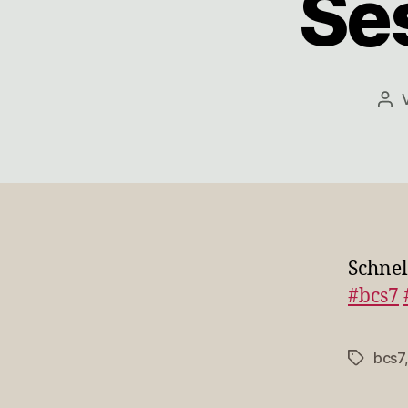
Se
Bei
Schnel
#bcs7
bcs7
Schlagwö