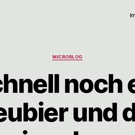
I
Kategorien
MICROBLOG
hnell noch 
eubier und 