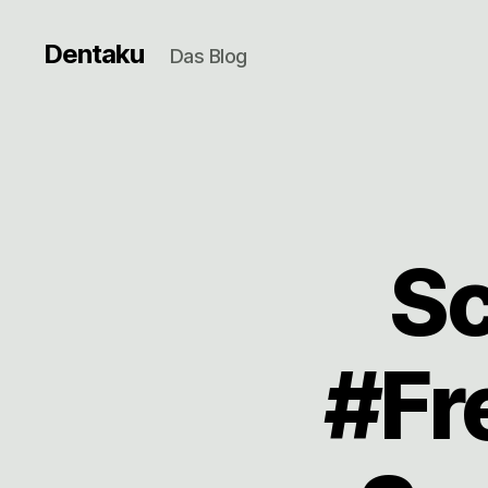
Dentaku
Das Blog
Sc
#Fr