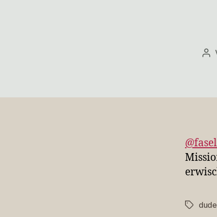
Be
@fasel
Missio
erwisc
dude
Schlagwö