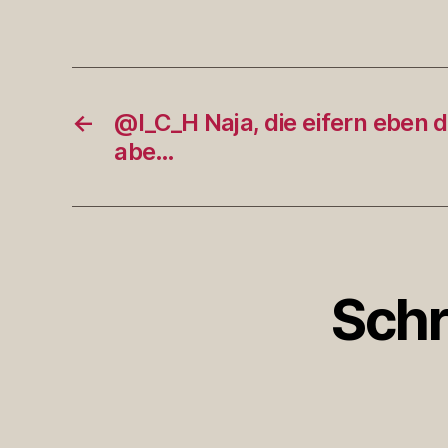
←
@I_C_H Naja, die eifern eben
abe…
Schr