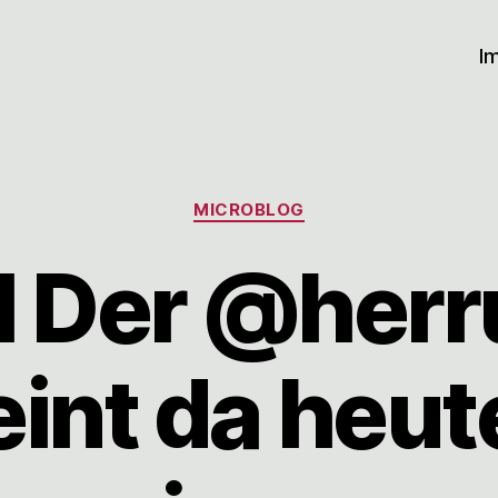
I
Kategorien
MICROBLOG
l Der @herr
int da heut