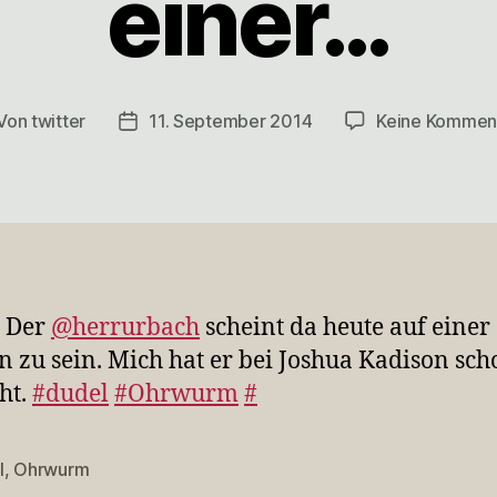
einer…
Von
twitter
11. September 2014
Keine Kommen
itragsautor
Veröffentlichungsdatum
Der
@herrurbach
scheint da heute auf einer
n zu sein. Mich hat er bei Joshua Kadison sch
ht.
#dudel
#Ohrwurm
#
l
,
Ohrwurm
rter