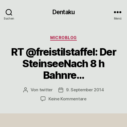
Dentaku
Suchen
Menü
Kategorien
MICROBLOG
RT @freistilstaffel: Der
SteinseeNach 8 h
Bahnre…
Von
twitter
9. September 2014
Beitragsautor
Veröffentlichungsdatum
zu
Keine Kommentare
RT
@freistilstaffel:
Der
SteinseeNach