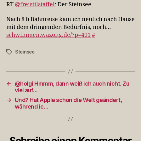
8
RT
@freistilstaffel
: Der Steinsee
h
Bahnre…
Nach 8 h Bahnreise kam ich neulich nach Hause
mit dem dringenden Bedürfnis, noch…
schwimmen.wazong.de/?p=401
#
Steinsee
Schlagwörter
←
@holgi Hmmm, dann weiß ich auch nicht. Zu
viel auf…
→
Und? Hat Apple schon die Welt geändert,
während ic…
Schreibe einen Kommentar