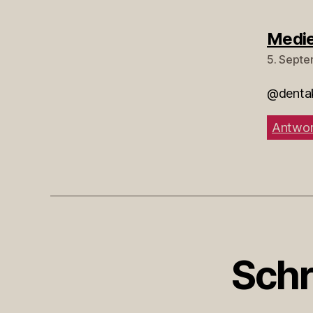
Medie
5. Septe
@dentak
Antwor
Schr