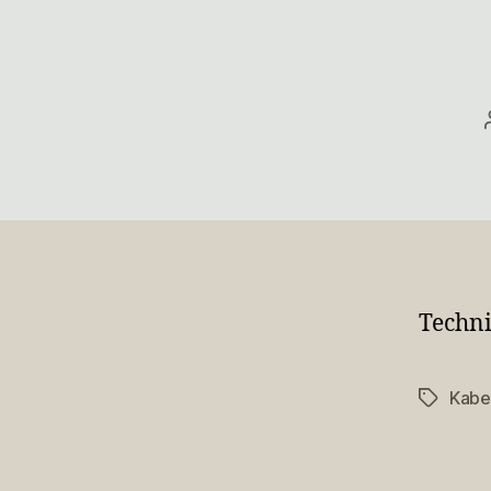
Techni
Kab
Schlagwö