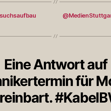
rsuchsaufbau
@MedienStuttgart
Eine Antwort auf
nikertermin für 
reinbart. #Kabel