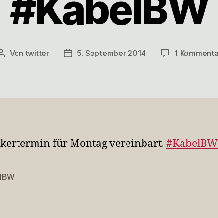
#KabelBW
Von
twitter
5. September 2014
1 Kommenta
Beitragsautor
Veröffentlichungsdatum
kertermin für Montag vereinbart.
#KabelBW
elBW
rter