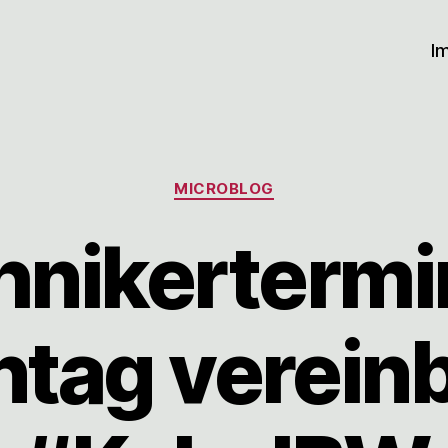
I
Kategorien
MICROBLOG
hnikertermin
tag vereinb