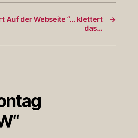
 Auf der Webseite “… klettert
→
das…
Montag
BW“