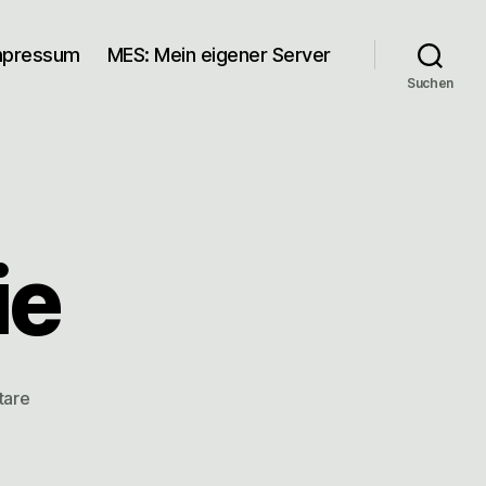
mpressum
MES: Mein eigener Server
Suchen
ie
zu
tare
Lamentierfolie