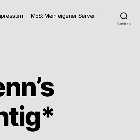
mpressum
MES: Mein eigener Server
Suchen
nn’s
htig*