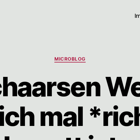
I
Kategorien
MICROBLOG
haarsen We
ich mal *ric