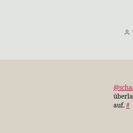
Be
@scha
überla
auf.
#