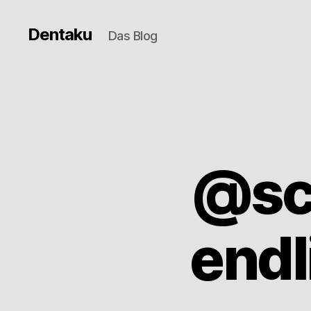
Dentaku
Das Blog
@sc
endl