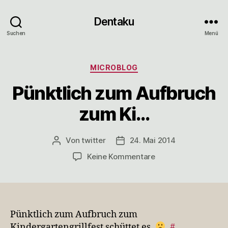
Dentaku
Suchen
Menü
Kategorien
MICROBLOG
Pünktlich zum Aufbruch
zum Ki…
Von
twitter
24. Mai 2014
Beitragsautor
Veröffentlichungsdatum
zu
Keine Kommentare
Pünktlich
zum
Aufbruch
zum
Ki…
Pünktlich zum Aufbruch zum
Kindergartengrillfest schüttet es.
#