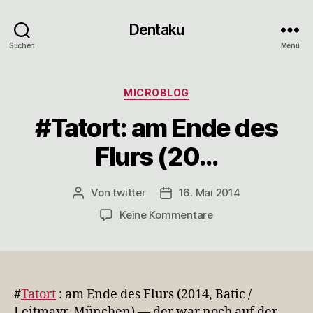
Dentaku
Suchen
Menü
Kategorien
MICROBLOG
#Tatort: am Ende des
Flurs (20…
Von
twitter
16. Mai 2014
Beitragsautor
Veröffentlichungsdatum
zu
Keine Kommentare
#Tatort:
am
Ende
des
Flurs
#
Tatort
: am Ende des Flurs (2014, Batic /
(20…
Leitmayr, München) — der war noch auf der