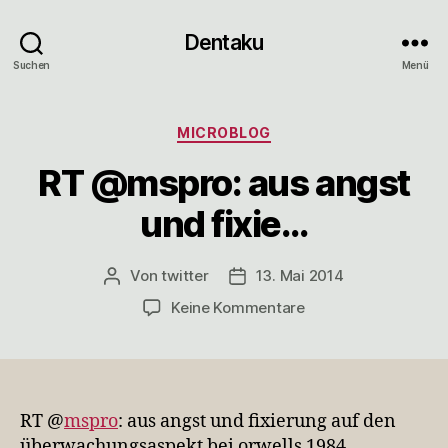
Dentaku
Suchen
Menü
Kategorien
MICROBLOG
RT @mspro: aus angst
und fixie…
Von
twitter
13. Mai 2014
Beitragsautor
Veröffentlichungsdatum
zu
Keine Kommentare
RT
@mspro:
aus
angst
und
RT @
mspro
: aus angst und fixierung auf den
fixie…
überwachungsaspekt bei orwells 1984