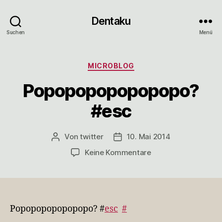
Dentaku
Suchen
Menü
Kategorien
MICROBLOG
Popopopopopopopo?
#esc
Von
twitter
10. Mai 2014
Beitragsautor
Veröffentlichungsdatum
zu
Keine Kommentare
Popopopopopopopo
#esc
Popopopopopopopo? #
esc
#