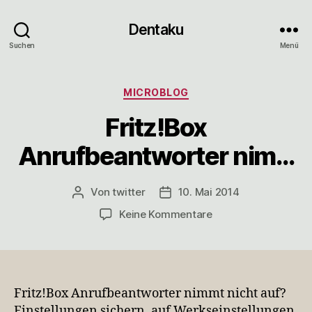
Dentaku
Suchen
Menü
Kategorien
MICROBLOG
Fritz!Box
Anrufbeantworter nim…
Von
twitter
10. Mai 2014
Beitragsautor
Veröffentlichungsdatum
zu
Keine Kommentare
Fritz!Box
Anrufbeantworter
nim…
Fritz!Box Anrufbeantworter nimmt nicht auf?
Einstellungen sichern, auf Werkseinstellungen