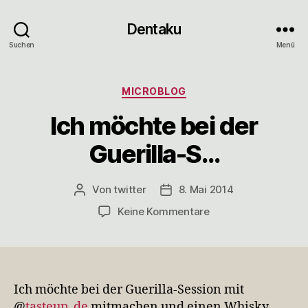
Dentaku
Suchen
Menü
Kategorien
MICROBLOG
Ich möchte bei der
Guerilla-S…
Von
twitter
8. Mai 2014
Beitragsautor
Veröffentlichungsdatum
zu
Keine Kommentare
Ich
möchte
bei
der
Guerilla-
Ich möchte bei der Guerilla-Session mit
S…
@
tasteup_de
mitmachen und einen Whisky