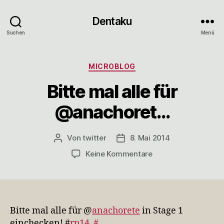
Dentaku
Suchen
Menü
Kategorien
MICROBLOG
Bitte mal alle für
@anachoret…
Von
twitter
8. Mai 2014
Beitragsautor
Veröffentlichungsdatum
zu
Keine Kommentare
Bitte
mal
alle
für
@anachoret…
Bitte mal alle für @
anachorete
in Stage 1
einchecken! #
rp14
#