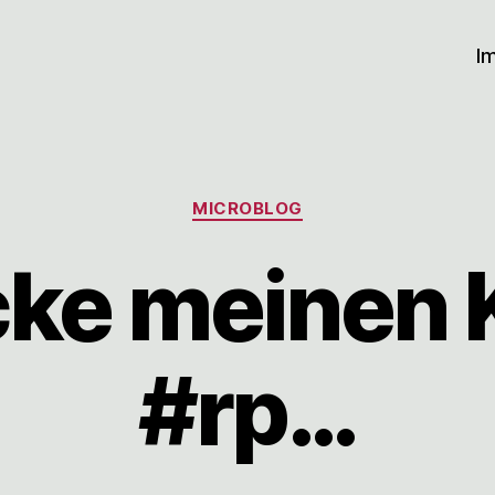
I
Kategorien
MICROBLOG
cke meinen 
#rp…