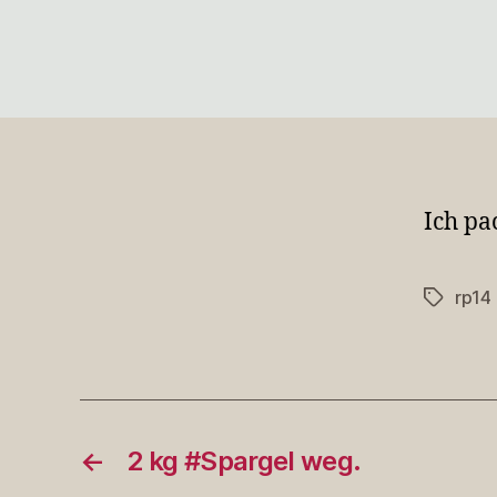
Ich pa
rp14
Schlagwö
←
2 kg #Spargel weg.