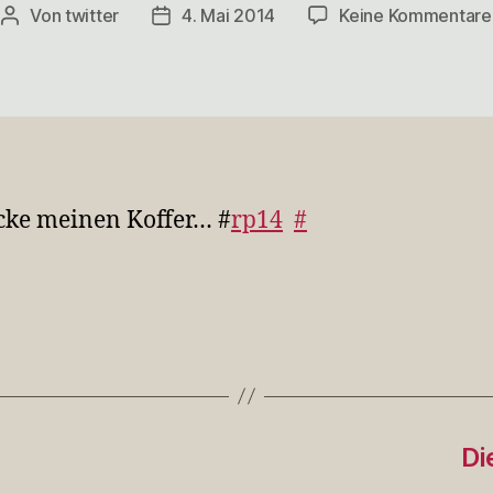
Von
twitter
4. Mai 2014
Keine Kommentare
Beitragsautor
Veröffentlichungsdatum
cke meinen Koffer… #
rp14
#
rter
Di