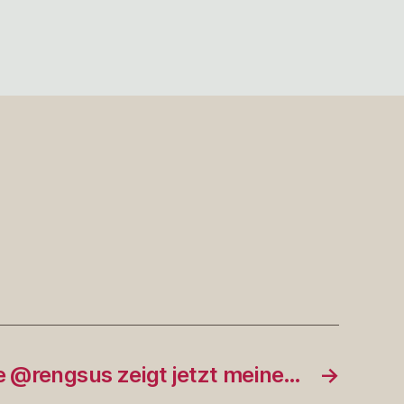
zu
Ich
packe
meinen
Koffer…
#rp…
e @rengsus zeigt jetzt meine…
→