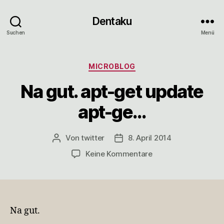
Dentaku
Suchen
Menü
Kategorien
MICROBLOG
Na gut. apt-get update
apt-ge…
Von
twitter
8. April 2014
Beitragsautor
Veröffentlichungsdatum
zu
Keine Kommentare
Na
gut.
apt-
get
update
Na gut.
apt-