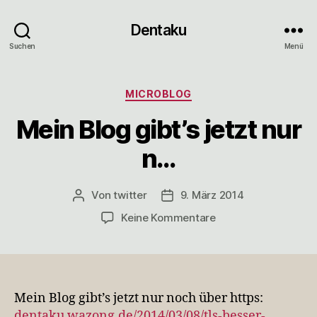
Dentaku
Suchen
Menü
Kategorien
MICROBLOG
Mein Blog gibt’s jetzt nur
n…
Von
twitter
9. März 2014
Beitragsautor
Veröffentlichungsdatum
zu
Keine Kommentare
Mein
Blog
gibt’s
jetzt
nur
Mein Blog gibt’s jetzt nur noch über https:
n…
dentaku.wazong.de/2014/03/08/tls-besser-