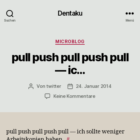
Dentaku
Suchen
Menü
Kategorien
MICROBLOG
pull push pull push pull
— ic…
Von
twitter
24. Januar 2014
Beitragsautor
Veröffentlichungsdatum
zu
Keine Kommentare
pull
push
pull
push
pull
pull push pull push pull — ich sollte weniger
—
Arbeitskopien haben.
#