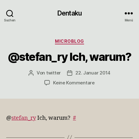
Dentaku
Suchen
Menü
Kategorien
MICROBLOG
@stefan_ry Ich, warum?
Von
twitter
22. Januar 2014
Beitragsautor
Veröffentlichungsdatum
zu
Keine Kommentare
@stefan_ry
Ich,
warum?
@
stefan_ry
Ich, warum?
#