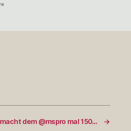
zu
re
Zwangs-
TLS
für
#ownCloud
, macht dem @mspro mal 150…
→