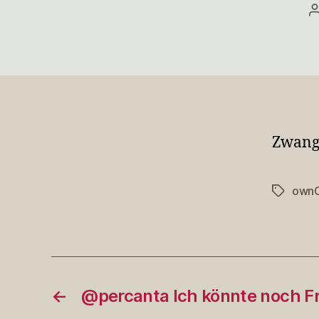
Zwangs
ownC
Schlagwö
←
@percanta Ich könnte noch F