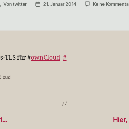
Von
twitter
21. Januar 2014
Keine Kommenta
Beitragsautor
Veröffentlichungsdatum
-TLS für #
ownCloud
#
loud
rter
ri…
Hier