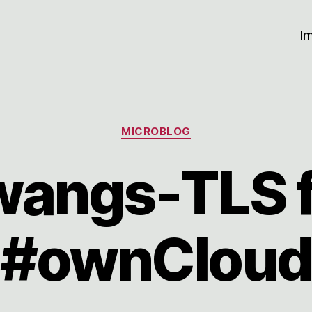
I
Kategorien
MICROBLOG
wangs-TLS f
#ownCloud