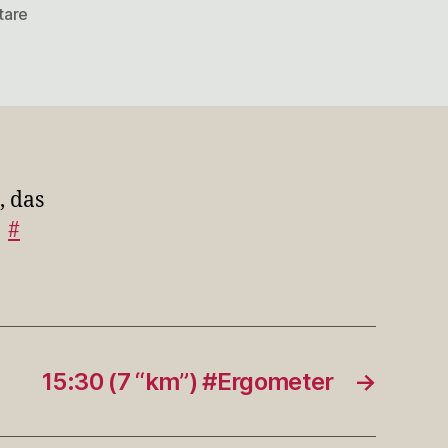
zu
tare
(drum
bin
ich
froh,
dass
sie
j…
, das
)
#
15:30 (7 “km”) #Ergometer
→