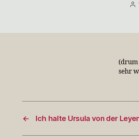
Be
(drum 
sehr w
←
Ich halte Ursula von der Ley