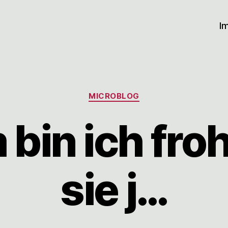
I
Kategorien
MICROBLOG
bin ich fro
sie j…