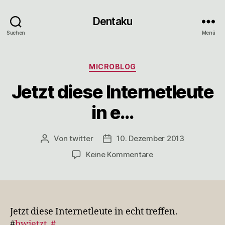
Dentaku
Suchen
Menü
Kategorien
MICROBLOG
Jetzt diese Internetleute
in e…
Von
twitter
10. Dezember 2013
Beitragsautor
Veröffentlichungsdatum
zu
Keine Kommentare
Jetzt
diese
Internetleute
in
e…
Jetzt diese Internetleute in echt treffen.
#
bwjetzt
#