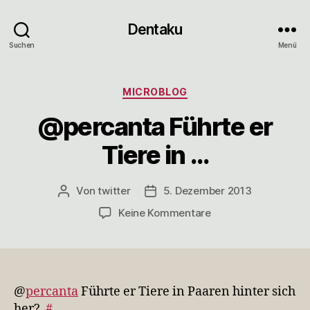
Dentaku
Suchen
Menü
Kategorien
MICROBLOG
@percanta Führte er
Tiere in …
Von
twitter
5. Dezember 2013
Beitragsautor
Veröffentlichungsdatum
zu
Keine Kommentare
@percanta
Führte
er
Tiere
in
@
percanta
Führte er Tiere in Paaren hinter sich
…
her?
#