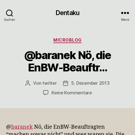
Dentaku
Suchen
Menü
Kategorien
MICROBLOG
@baranek Nö, die
EnBW-Beauftr…
Von
twitter
5. Dezember 2013
Beitragsautor
Veröffentlichungsdatum
zu
Keine Kommentare
@baranek
Nö,
die
EnBW-
Beauftr…
@
baranek
Nö, die EnBW-Beauftragten
“machen sowas nicht” und weg waren sie. Die