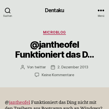
Dentaku
Suchen
Menü
Kategorien
MICROBLOG
@jantheofel
Funktioniert das D…
Von
twitter
2. Dezember 2013
Beitragsautor
Veröffentlichungsdatum
zu
Keine Kommentare
@jantheofel
Funktioniert
das
D…
@
jantheofel
Funktioniert das Ding nicht mit
den Treibern aus Bootcamp auch an Windows?