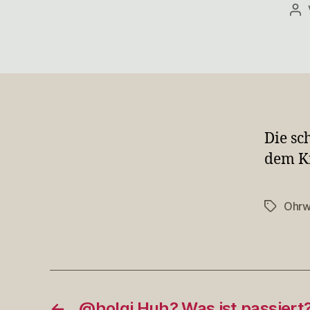
Be
Die sc
dem K
Ohr
Schlagwö
←
@holgi Huh? Was ist passiert