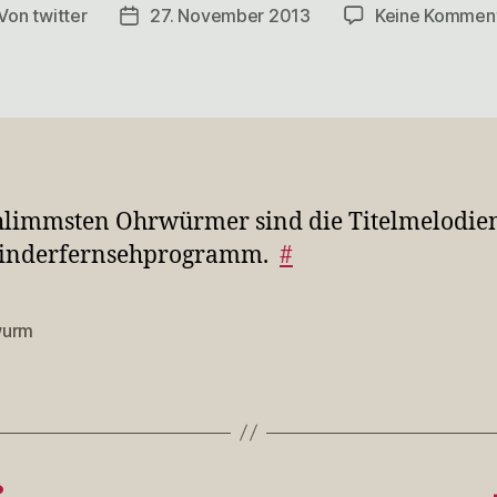
Von
twitter
27. November 2013
Keine Kommen
itragsautor
Veröffentlichungsdatum
hlimmsten Ohrwürmer sind die Titelmelodie
inderfernsehprogramm.
#
wurm
rter
? …