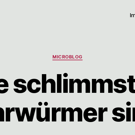
I
Kategorien
MICROBLOG
e schlimms
rwürmer s