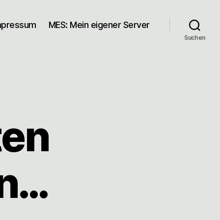
mpressum
MES: Mein eigener Server
Suchen
ten
in…