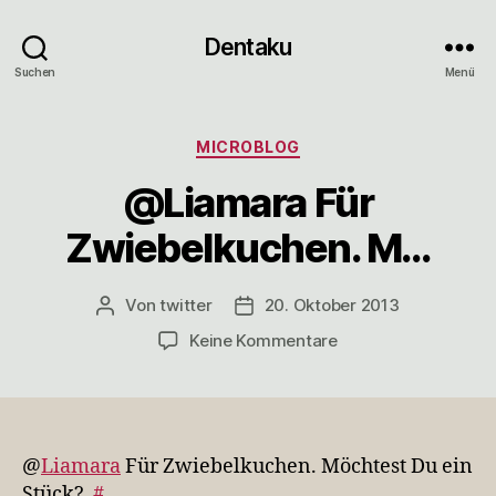
Dentaku
Suchen
Menü
Kategorien
MICROBLOG
@Liamara Für
Zwiebelkuchen. M…
Von
twitter
20. Oktober 2013
Beitragsautor
Veröffentlichungsdatum
zu
Keine Kommentare
@Liamara
Für
Zwiebelkuchen.
M…
@
Liamara
Für Zwiebelkuchen. Möchtest Du ein
Stück?
#