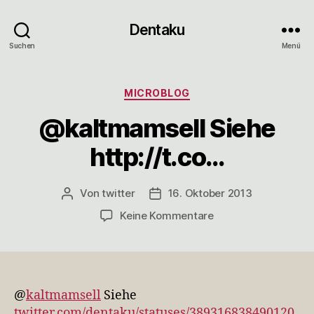
Dentaku
Suchen
Menü
Kategorien
MICROBLOG
@kaltmamsell Siehe
http://t.co…
Von
twitter
16. Oktober 2013
Beitragsautor
Veröffentlichungsdatum
zu
Keine Kommentare
@kaltmamsell
Siehe
http://t.co…
@
kaltmamsell
Siehe
twitter.com/dentaku/statuses/389316838490120