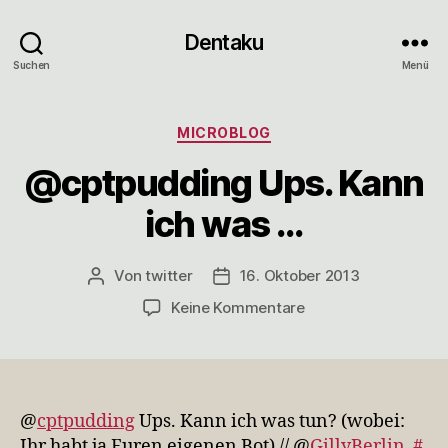
Dentaku
Suchen
Menü
Kategorien
MICROBLOG
@cptpudding Ups. Kann
ich was …
Von
twitter
16. Oktober 2013
Beitragsautor
Veröffentlichungsdatum
zu
Keine Kommentare
@cptpudding
Ups.
Kann
ich
was
@
cptpudding
Ups. Kann ich was tun? (wobei:
…
Ihr habt ja Euren eigenen Bot) // @
GillyBerlin
#