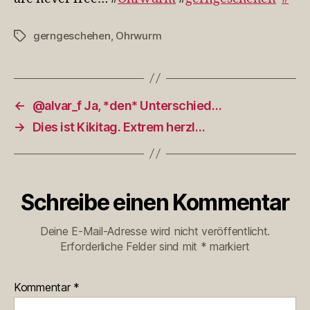
bette…
gerngeschehen
,
Ohrwurm
Schlagwörter
←
@alvar_f Ja, *den* Unterschied…
→
Dies ist Kikitag. Extrem herzl…
Schreibe einen Kommentar
Deine E-Mail-Adresse wird nicht veröffentlicht.
Erforderliche Felder sind mit
*
markiert
Kommentar
*