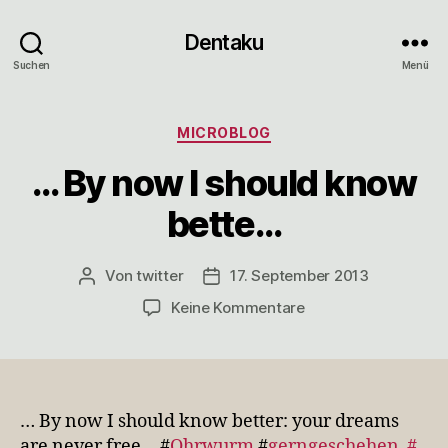
Dentaku
Suchen
Menü
Kategorien
MICROBLOG
… By now I should know
bette…
Von
twitter
17. September 2013
Beitragsautor
Veröffentlichungsdatum
zu
Keine Kommentare
…
By
now
I
should
… By now I should know better: your dreams
know
are never free… #
Ohrwurm
#
gerngeschehen
#