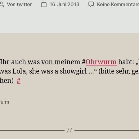
Von
twitter
16. Juni 2013
Keine Kommentar
Beitragsautor
Veröffentlichungsdatum
 Ihr auch was von meinem #
Ohrwurm
habt: 
as Lola, she was a showgirl …“ (bitte sehr, g
ehen)
#
wurm
rter