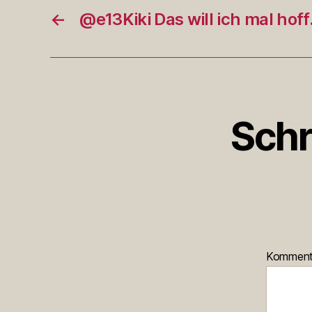
←
@e13Kiki Das will ich mal hof
Schr
Kommen