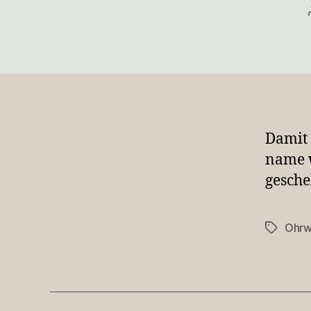
Damit
name w
gesch
Ohr
Schlagwö